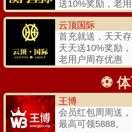
红木家具如何“去库存”
生物危害物质样品转移
TV视频屏幕 排布案例
BeoSound 旋转控 排
消费升级 定制家具保持
TIPS 一次性血清移液
TIPS700智能细胞成像
A9 无线音箱 排布案例