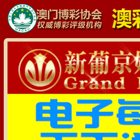
立即博外围投买球-入口网址
网站首页
关于
立即博外围投买球
家庭影院
HiFi发烧
3D屏幕
多功能会议