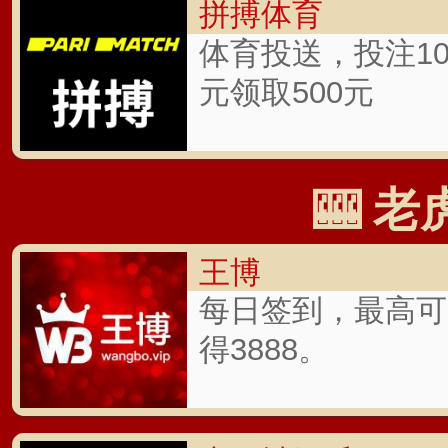
愉悦享受中。
如今，Bang & Olufse
计。这些精湛的产品承载
具有时代意义的严格标准，
相关文章：
[2016-09-07]
互联网+供
[2016-09-07]
消费升级 
[2016-09-07]
面对定制风