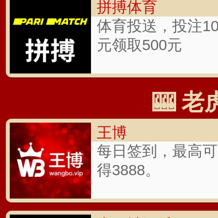
1、经常提到的足球五
甲、德甲和法甲，这5个
5个俱乐部赛事，也是职
界足球发展的风向标。
2、欧洲著名五大足球
意大利足球甲级联赛、英
甲级联赛、西班牙足球甲
3、西班牙足球甲级联