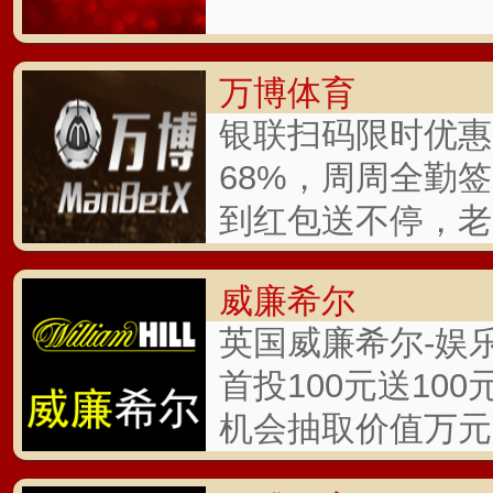
立即博外围投买球
>
新闻
>
公司动态
>
足球五大联赛有哪些 (德
作者：admin | 发布时间：2
次数：
次
1、五大联赛是指是指
甲。英超 英超，全称英
球总会属下的最高等级职
球甲级联赛。