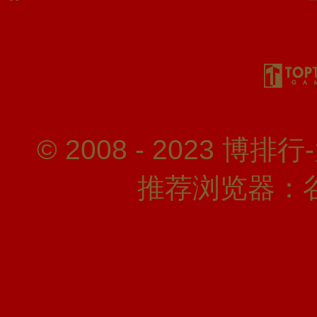
对冠军没有竞争力，但是
重防守的模式。
其实，我并不认为英超
的问题在于，联赛的运作
治色彩太严重，比如转播
电视台垄断，价格低的要
有效收入。