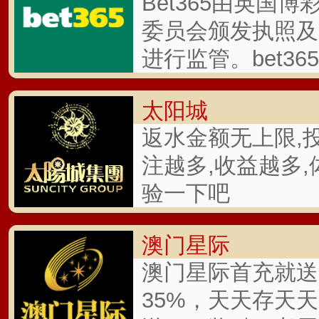
关于
立即博外围投买球
新闻
入口网址
联系
手机软件
行情推荐