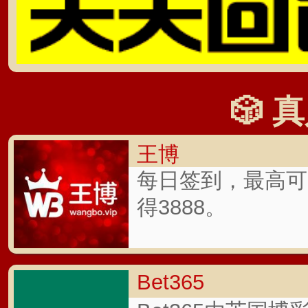
新闻
公司动态
行业资讯
最新消息
入口网址
联系
手机软件
新闻