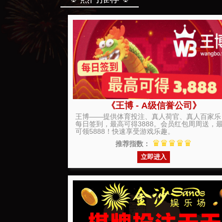
新闻
入口网址
联系
手机软件
行情推荐
沙尔克官方：董事会成员
沙尔克保级放大招！队史
刺激1-1欧冠前冠军受挫遭
BeoSound 旋转控 排布案例
客对药厂仅1分之差缺兵少
你能想到吗？勒沃库森成
法甲综合：“大巴黎”主
功臣被清洗！曝沙尔克后
立即博外围投买球
>
新闻
>
行业资讯
>
法甲冠军昨诞生里昂实现三连冠
作者：admin | 发布时间：2024-01-15 11:04 | 浏览次数：
本报讯欧洲五大联赛的最后一个冠军诞生，里昂昨晨输球后