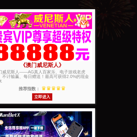
为历史上第三支连续三年称雄法甲联赛的球队。