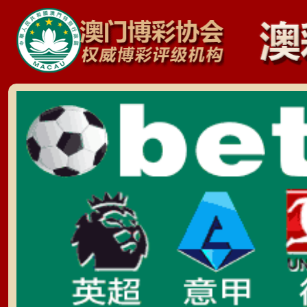
立即博外围投买球-入口网址
网站首页
关于
立即博外围投买球
家庭影院
HiFi发烧
3D屏幕
多功能会议