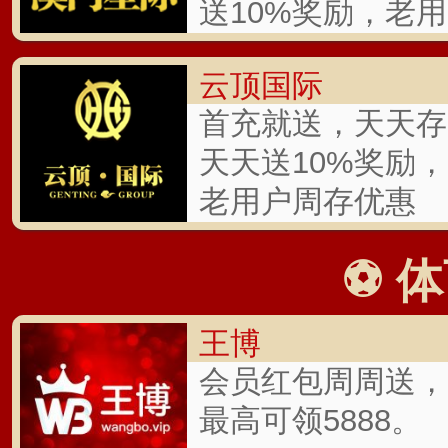
五大联赛疫情新闻五大
意媒盘点五大联赛电视
文班亚马错失法甲冠军
五大联赛积分榜！巴萨
Beolit I15 全向声 排
法甲失冠军欧冠变十六
官方：41岁少帅海拉特
京多安 儿时被沙尔克