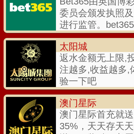
关于
立即博外围投买球
新闻
入口网址
联系
手机软件
行情推荐