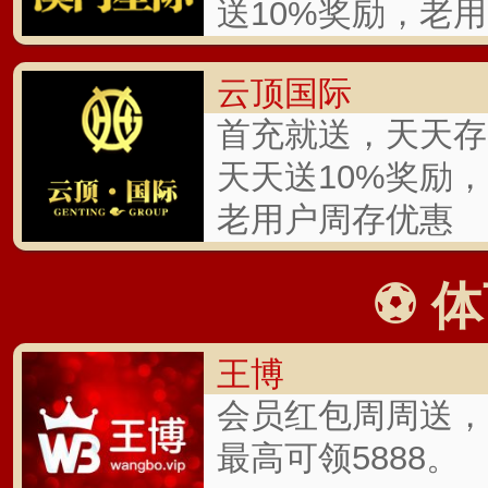
法甲唯一一座欧冠冠军
沙尔克2023-2024赛季
今日足球：西悉尼漫步
《FIFA19》球员能力值T
五大联赛形势：4豪门
恩里克：输给纽卡是不
恭喜！申花续约4将蒋
德乙揭幕战：汉堡vs沙