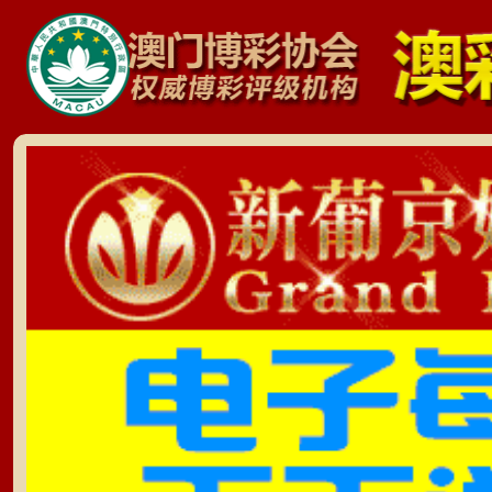
立即博外围投买球-入口网址
网站首页
关于
立即博外围投买球
家庭影院
HiFi发烧
3D屏幕
多功能会议