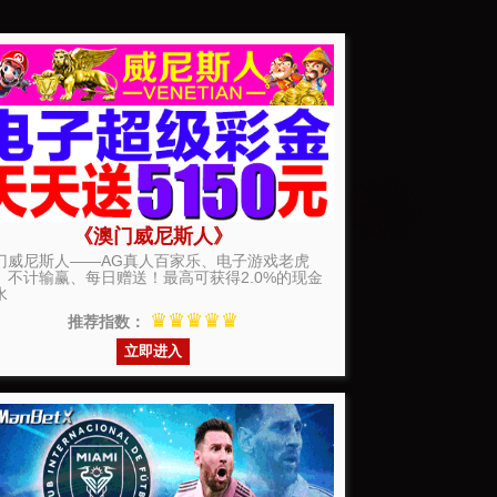
首，领先排名第2的西甲多达14分之多，意甲反超德甲排名上升
苏超分别排名第6至第10位，俄超因为俄罗斯被制裁而无缘欧洲