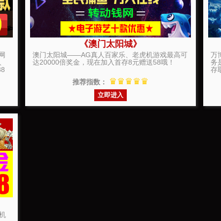
让球迷为之震惊，国际米兰，AC米兰，那不勒斯三队晋级八
2.357分，仅次于英超。本赛季意甲联赛继续高光的表现，共有
晋级16强，AC米兰虽然无缘小组出线强附加赛。欧联杯中，罗
也凭借近两个赛季的出色表现，以83.284分反超德甲排名第
，拜仁多特蒙德以小组第一从欧冠中出线，莱比锡红牛也晋级欧
强附加赛。德甲还有6支球队征战欧战，本赛季至今得分是13.642
和曼城以小组第一晋级，但曼联和纽卡斯尔却只排名小组垫底
维拉取以小组第一直接晋级16强。英超至今剩下6队，本赛季夺得13
5支球队参赛，巴萨皇马，马竞和社会都以小组第一晋级16强
西甲也只剩下6支球队，本赛季得分是12.687分，近5个赛季的
第二晋级欧冠16强，朗斯欧冠小组只排名第三，将参加欧联杯
晋级16强。法甲联赛6队全部存活，本赛季得分是11.583分，近
3队参加欧战，分别是欧冠中的埃因霍温，欧联杯中的费耶诺德，欧